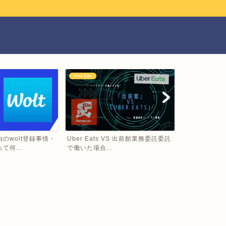
Uber Eats
DiDi Food
のwolt登録事情・
Uber Eats VS 出前館業務委託委託
Uber Eat
て何...
で働いた場合...
れの補償制度や.