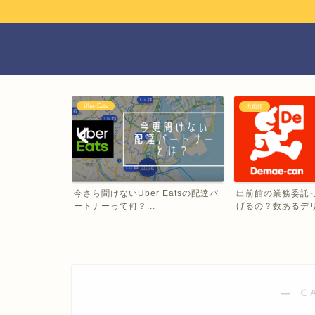
Uber Eats
出前館
シーポリシー・
今さら聞けないUber Eatsの配達パ
出前館の業務委託
ートナーって何？...
げるの？数あるデリバ
― C