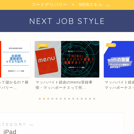
フードデリバリー × WEBスキル
NEXT JOB STYLE
menu
wolt
って儲かるの？稼
マッハバイト経由のmenu登録事
マッハバイト経由
リー...
情・マッハボーナスって何...
マッハボーナスっ
ATEGORY ―
iPad