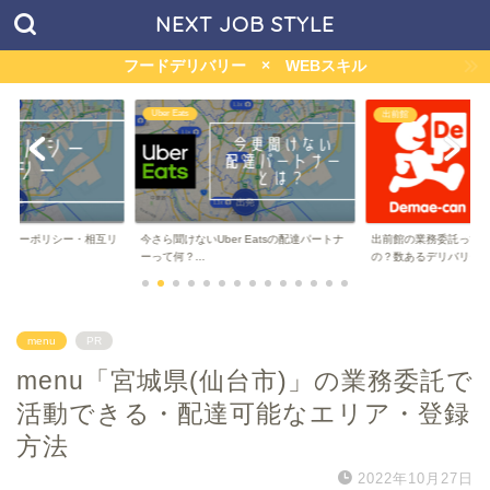
NEXT JOB STYLE
フードデリバリー × WEBスキル
 Eats
menu
出前館
聞けないUber Eatsの配達パートナ
出前館の業務委託って儲かるの？稼げる
マッハバイ
何？...
の？数あるデリバリー...
ハボーナスっ
menu
PR
menu「宮城県(仙台市)」の業務委託で
活動できる・配達可能なエリア・登録
方法
2022年10月27日