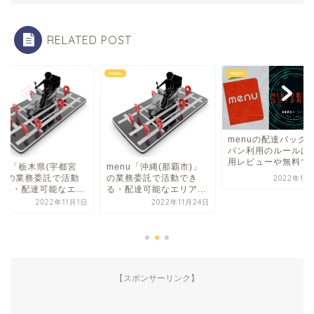
RELATED POST
menu
menu
menu
menuの配達バック・カ
バン利用のルールは？使
用レビューや無料でゲ...
宮
menu「沖縄(那覇市)」
menu
活動
の業務委託で活動でき
市)」の
2022年10月18日
..
る・配達可能なエリア...
できる・
1月1日
2022年11月24日
【スポンサーリンク】