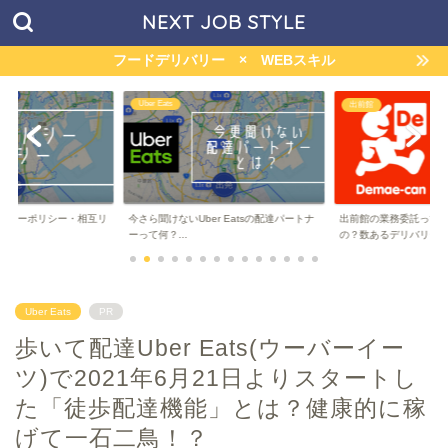
NEXT JOB STYLE
フードデリバリー × WEBスキル
menu
出前館
r Eatsの配達パートナ
出前館の業務委託って儲かるの？稼げる
マッハバイト経由のme
の？数あるデリバリー...
ハボーナスって何...
Uber Eats
PR
歩いて配達Uber Eats(ウーバーイー
ツ)で2021年6月21日よりスタートし
た「徒歩配達機能」とは？健康的に稼
げて一石二鳥！？