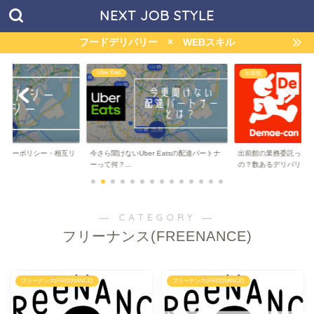
NEXT JOB STYLE
フードデリバリー × WEBスキル
Uber Eats
出前館
バシーポリシー・相互リ
今さら聞けないUber Eatsの配達パートナ
出前館の業務委託って
ーって何？...
の？数あるデリバリー..
― CATEGORY ―
フリーナンス(FREENANCE)
フリーナンス(FREENANCE)
フリーナンス(FREENANCE)