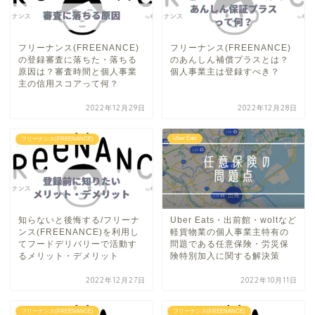
フリーナンス(FREENANCE)
フリーナンス(FREENANCE)
の登録審査に落ちた・落ちる
のあんしん補償プラスとは？
原因は？審査時間と個人事業
個人事業主は登録すべき？
主の信用スコアって何？
2022年12月29日
2022年12月28日
Uber Eats
フリーナンス(FREENANCE)
知らないと後悔する/フリーナ
Uber Eats・出前館・woltなど
ンス(FREENANCE)を利用し
軽貨物業の個人事業主特有の
てフードデリバリーで活動す
問題である任意保険・労災保
るメリット・デメリット
険特別加入に関する解決策
2022年12月27日
2022年10月11日
フリーナンス(FREENANCE)
フリーナンス(FREENANCE)