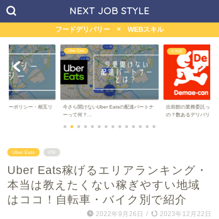
NEXT JOB STYLE
フードデリバリー × WEBスキル
menu
出前館
r Eatsの配達パートナ
出前館の業務委託って儲かるの？稼げる
マッハバイト経由のme
の？数あるデリバリー...
ハボーナスって何...
Uber Eats
PR
Uber Eats稼げるエリアランキング・
本当は教えたくない稼ぎやすい地域
はココ！自転車・バイク別で紹介
2022年9月26日
/
2023年12月22日