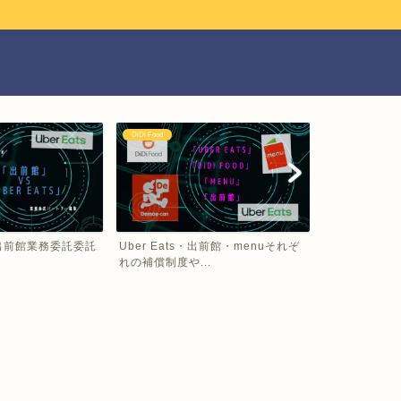
DiDi Food
Uber Eats
VS 出前館業務委託委託
Uber Eats・出前館・menuそれぞ
Uber Eat
れの補償制度や...
デリバリーで..