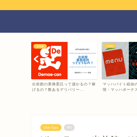
menu
出前館
Eatsの配達パ
出前館の業務委託って儲かるの？稼
マッハバイト経由の
げるの？数あるデリバリー...
情・マッハボーナスっ
Uber Eats
PR