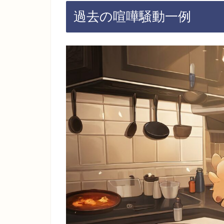
過去の喧嘩騒動一例