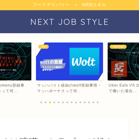
フードデリバリー × WEBスキル
NEXT JOB STYLE
wolt
Uber Eats
menu登録事
マッハバイト経由のwolt登録事情・
Uber Eats 
て何...
マッハボーナスって何...
で働いた場合...