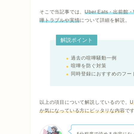
そこで当記事では、
Uber Eats・出
嘩トラブルや実情
について詳細を解説。
解説ポイント
過去の喧嘩騒動一例
喧嘩を防ぐ対策
同時登録におすすめのフー
以上の項目について解説しているので、
U
か気になっている方にピッタリな内容
で
5分程度で読める内容にな