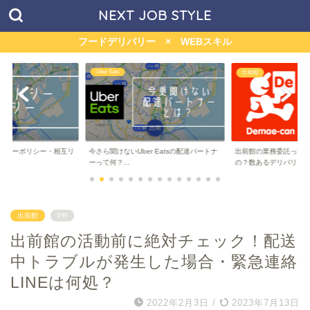
NEXT JOB STYLE
フードデリバリー × WEBスキル
menu
出前館
r Eatsの配達パートナ
出前館の業務委託って儲かるの？稼げる
マッハバイト経由のme
の？数あるデリバリー...
ハボーナスって何...
出前館
PR
出前館の活動前に絶対チェック！配送
中トラブルが発生した場合・緊急連絡
LINEは何処？
2022年2月3日
/
2023年7月13日