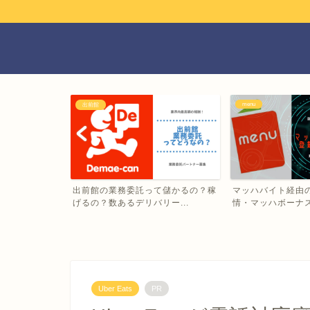
menu
出前館
Eatsの配達パ
出前館の業務委託って儲かるの？稼
マッハバイト経由の
げるの？数あるデリバリー...
情・マッハボーナスっ
Uber Eats
PR