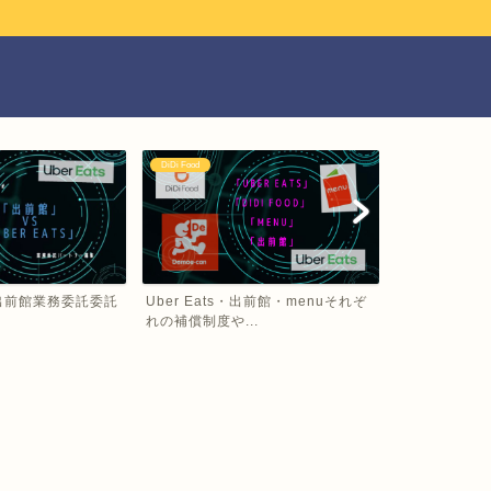
DiDi Food
Uber Eats
VS 出前館業務委託委託
Uber Eats・出前館・menuそれぞ
Uber Eat
れの補償制度や...
デリバリーで..