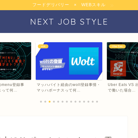
フードデリバリー × WEBスキル
NEXT JOB STYLE
wolt
Uber Eats
menu登録事
マッハバイト経由のwolt登録事情・
Uber Eats 
て何...
マッハボーナスって何...
で働いた場合...