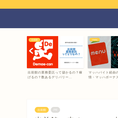
menu
出前館
Eatsの配達パ
出前館の業務委託って儲かるの？稼
マッハバイト経由の
げるの？数あるデリバリー...
情・マッハボーナスっ
出前館
PR