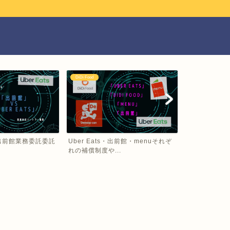
DiDi Food
Uber Eats
VS 出前館業務委託委託
Uber Eats・出前館・menuそれぞ
Uber Eat
れの補償制度や...
デリバリーで..