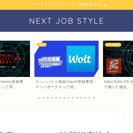
フードデリバリー × WEBスキル
NEXT JOB STYLE
wolt
Uber Eats
menu登録事
マッハバイト経由のwolt登録事情・
Uber Eats 
て何...
マッハボーナスって何...
で働いた場合...