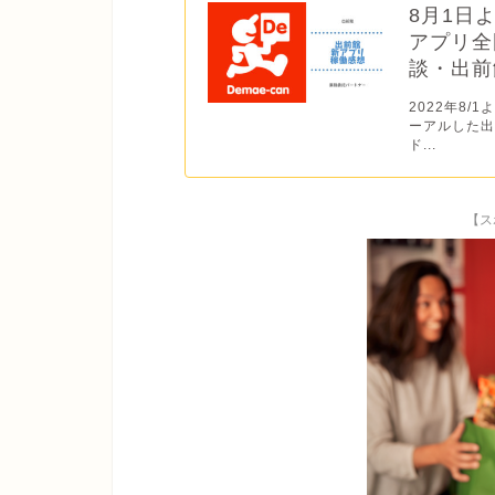
8月1日
アプリ全
談・出前
2022年8
ーアルした出
ド...
【ス