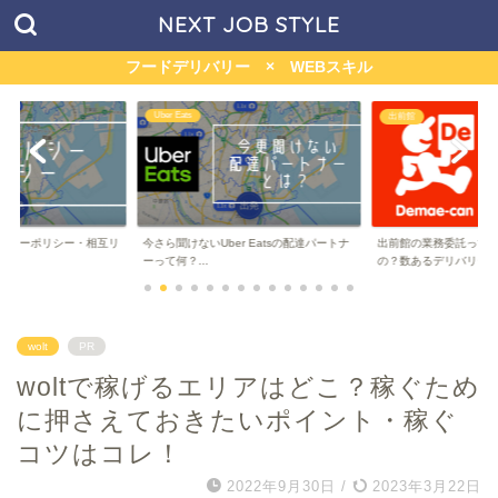
NEXT JOB STYLE
フードデリバリー × WEBスキル
menu
出前館
r Eatsの配達パートナ
出前館の業務委託って儲かるの？稼げる
マッハバイト経由のme
の？数あるデリバリー...
ハボーナスって何...
wolt
PR
woltで稼げるエリアはどこ？稼ぐため
に押さえておきたいポイント・稼ぐ
コツはコレ！
2022年9月30日
/
2023年3月22日