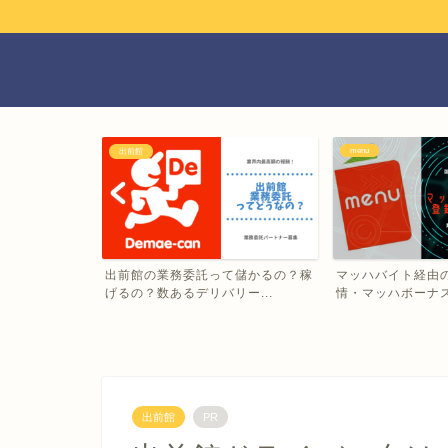
menu
出前館
Eatsの配達パ
出前館の業務委託って儲かるの？稼
マッハバイト経由の
げるの？数あるデリバリー...
情・マッハボーナスっ
出前館
PR