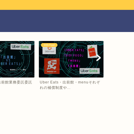
DiDi Food
Uber Eats
VS 出前館業務委託委託
Uber Eats・出前館・menuそれぞ
Uber Eat
れの補償制度や...
デリバリーで..