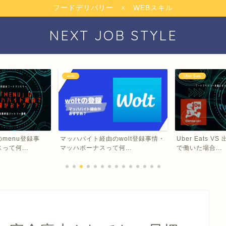
フードデリバリー × WEBスキル
NEXT JOB STYLE
wolt
Uber Eats
menu登録事
マッハバイト経由のwolt登録事情・
Uber Eats 
て何...
マッハボーナスって何...
で働いた場合...