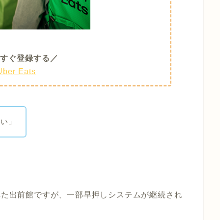
すぐ登録する／
Uber Eats
ない」
。
された出前館ですが、一部早押しシステムが継続され